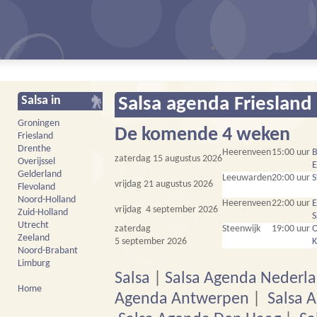
Salsa in
Salsa agenda Friesland
Groningen
De komende 4 weken
Friesland
Drenthe
Heerenveen
15:00 uur
B
zaterdag 15 augustus 2026
Overijssel
E
Gelderland
Leeuwarden
20:00 uur
S
vrijdag 21 augustus 2026
Flevoland
Noord-Holland
Heerenveen
22:00 uur
E
vrijdag 4 september 2026
Zuid-Holland
S
Utrecht
zaterdag
Steenwijk
19:00 uur
O
Zeeland
5 september 2026
K
Noord-Brabant
Limburg
Salsa
|
Salsa Agenda Nederl
Home
Agenda Antwerpen
|
Salsa 